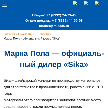
Общий: +7 (8332) 24-73-45
Отдел продаж: + 7 (8332) 44-00-08
market@m-pola.ru
Главная
/
О компании
/
Новости
/
Марка Пола - официальный дилер "Sika"
Мар­ка По­ла — о­фи­ци­аль­
ный ди­лер «Sika»
Sika – швейцарский концерн по производству материалов
для строительства и промышленности, работающий с 1910
года.
Материалы этого производителя занимают прочное место
среди лидеров отрасли промышленных полов.