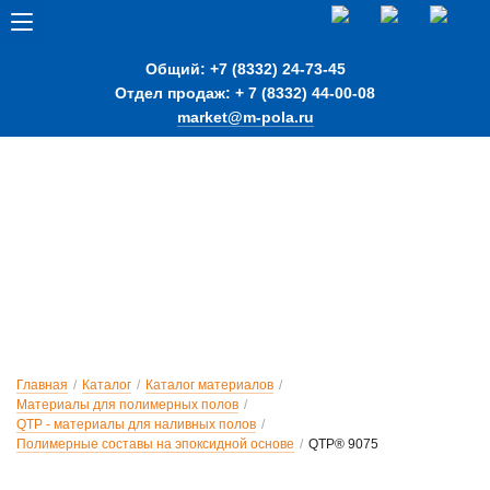
Общий: +7 (8332) 24-73-45
Отдел продаж: + 7 (8332) 44-00-08
market@m-pola.ru
Главная
/
Каталог
/
Каталог материалов
/
Материалы для полимерных полов
/
QTP - материалы для наливных полов
/
Полимерные составы на эпоксидной основе
/
QTP® 9075