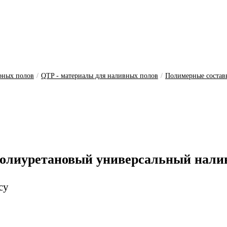
рных полов
/
QTP - материалы для наливных полов
/
Полимерные состав
олиуретановый универсальный налив
су