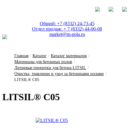
Общий: +7 (8332) 24-73-45
Отдел продаж: + 7 (8332) 44-00-08
market@m-pola.ru
Главная
/
Каталог
/
Каталог материалов
/
Материалы для бетонных полов
/
Литиевые пропитки для бетона LITSIL
/
Очистка, травление и уход за бетонными полами
/
LITSIL® C05
LITSIL® C05