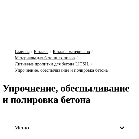
Главная
/
Каталог
/
Каталог материалов
/
Материалы для бетонных полов
/
Литиевые пропитки для бетона LITSIL
/
Упрочнение, обеспыливание и полировка бетона
Уп­рочне­ние, о­бес­пы­ли­ва­ние
и по­ли­ров­ка бе­то­на
Меню