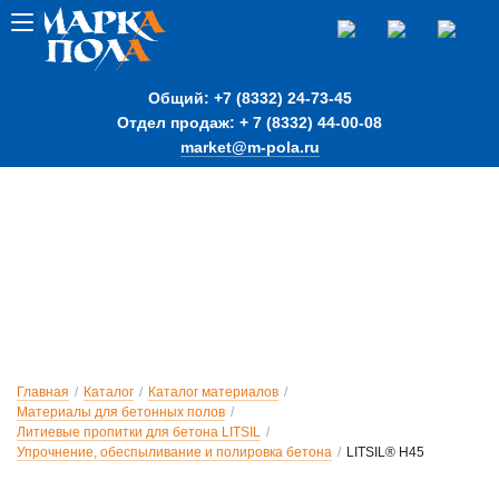
Общий: +7 (8332) 24-73-45
Отдел продаж: + 7 (8332) 44-00-08
market@m-pola.ru
Главная
/
Каталог
/
Каталог материалов
/
Материалы для бетонных полов
/
Литиевые пропитки для бетона LITSIL
/
Упрочнение, обеспыливание и полировка бетона
/
LITSIL® H45