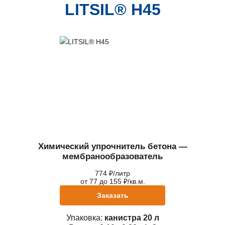
LITSIL® H45
Химический упрочнитель бетона —
мембранообразователь
774 ₽/литр
от 77 до 155 ₽/кв.м.
Заказать
Упаковка:
канистра 20 л