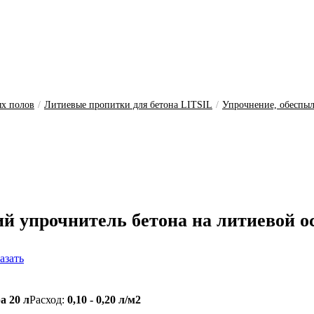
ых полов
/
Литиевые пропитки для бетона LITSIL
/
Упрочнение, обеспыл
й упрочнитель бетона на литиевой о
азать
а 20 л
Расход:
0,10 - 0,20 л/м2