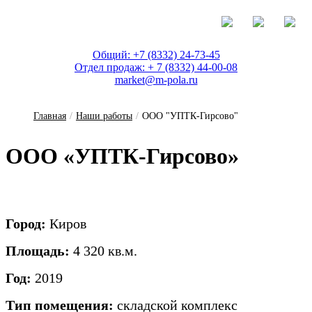
Общий: +7 (8332) 24-73-45
Отдел продаж: + 7 (8332) 44-00-08
market@m-pola.ru
Главная
/
Наши работы
/
ООО "УПТК-Гирсово"
О­ОО «УПТК-Гир­со­во»
Город:
Киров
Площадь:
4 320 кв.м.
Год:
2019
Тип помещения:
складской комплекс