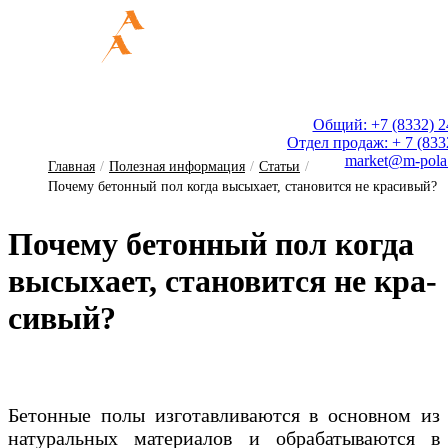
Общий: +7 (8332) 2
Отдел продаж: + 7 (833
market@m-pola
Главная
/
Полезная информация
/
Статьи
/
Почему бетонный пол когда высыхает, становится не красивый?
По­че­му бе­тон­ный пол ког­да
вы­сы­ха­ет, ста­но­вит­ся не кра­
си­вый?
Бетонные полы изготавливаются в основном из
натуральных материалов и обрабатываются в