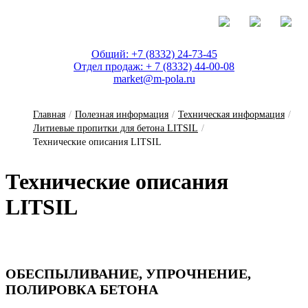
Общий: +7 (8332) 24-73-45
Отдел продаж: + 7 (8332) 44-00-08
market@m-pola.ru
Главная
/
Полезная информация
/
Техническая информация
/
Литиевые пропитки для бетона LITSIL
/
Технические описания LITSIL
Тех­ни­чес­кие о­пи­са­ния
LITSIL
ОБЕСПЫЛИВАНИЕ, УПРОЧНЕНИЕ,
ПОЛИРОВКА БЕТОНА