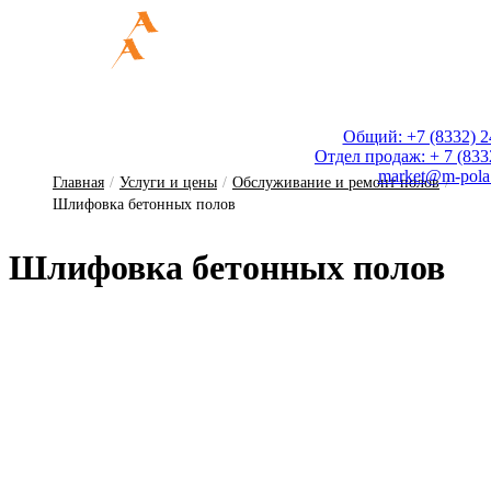
Общий: +7 (8332) 2
Отдел продаж: + 7 (833
market@m-pola
Главная
/
Услуги и цены
/
Обслуживание и ремонт полов
/
Шлифовка бетонных полов
Шли­фов­ка бе­тон­ных по­лов